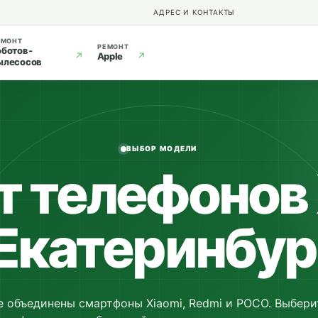
АДРЕС И КОНТАКТЫ
ЕМОНТ
РЕМОНТ
оботов-
↗
Apple
↗
ылесосов
ВЫБОР МОДЕЛИ
т телефонов 
 Екатеринбур
е объединены смартфоны Xiaomi, Redmi и POCO. Выбер